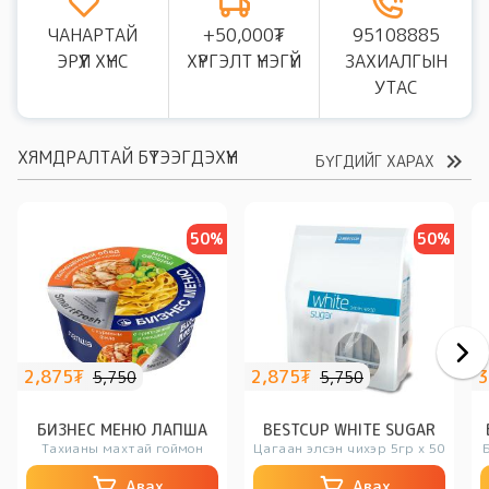
ЧАНАРТАЙ
+50,000₮
95108885
ЭРҮҮЛ ХҮНС
ХҮРГЭЛТ ҮНЭГҮЙ
ЗАХИАЛГЫН
УТАС
ХЯМДРАЛТАЙ БҮТЭЭГДЭХҮҮН
БҮГДИЙГ ХАРАХ
50%
50%
2,875₮
2,875₮
3
5,750
5,750
БИЗНЕС МЕНЮ ЛАПША
BESTCUP WHITE SUGAR
Тахианы махтай гоймон
Цагаан элсэн чихэр 5гр х 50ш
Б
Авах
Авах