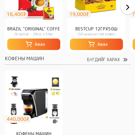
18,400₮
19,000₮
7
BRAZIL "ORIGINAL" COFFEE
BESTCUP 12ГРX50Ш
Original - 20гр х 50ш
/50 ширхэгтэй кофе/
Авах
Авах
КОФЕНЫ МАШИН
БҮГДИЙГ ХАРАХ
440,000₮
КОФЕНЫ МАШИН