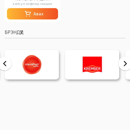
капсул кофены машин
Авах
БРЭНДҮҮД