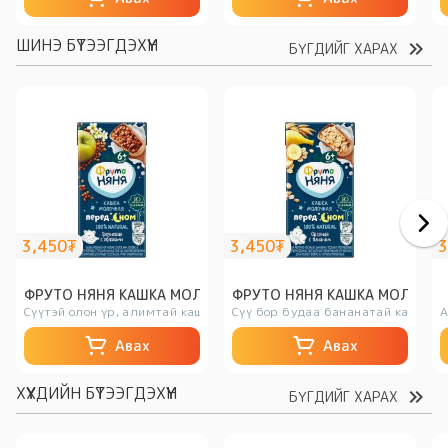
ШИНЭ БҮТЭЭГДЭХҮҮН
БҮГДИЙГ ХАРАХ
3,450₮
3,450₮
3
ФРУТО НЯНЯ КАШКА МОЛОЧНАЯ
ФРУТО НЯНЯ КАШКА МОЛОЧН
Сүүтэй олон үр, алимтай каша
Сүү бор будаа бананатай каша
А
Авах
Авах
ХҮҮХДИЙН БҮТЭЭГДЭХҮҮН
БҮГДИЙГ ХАРАХ